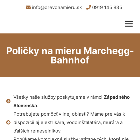
info@drevonamieru.sk
0919 145 835
Poličky na mieru Marchegg-
Bahnhof
Všetky naše služby poskytujeme v rámci
Západného
Slovenska
.
Potrebujete pomôcť v inej oblasti? Máme pre vás k
dispozícii aj elektrikára, vodoinštalatéra, murára a
ďalších remeselníkov.
Ponúkame komplexné služby vrátane tých, ktoré nie