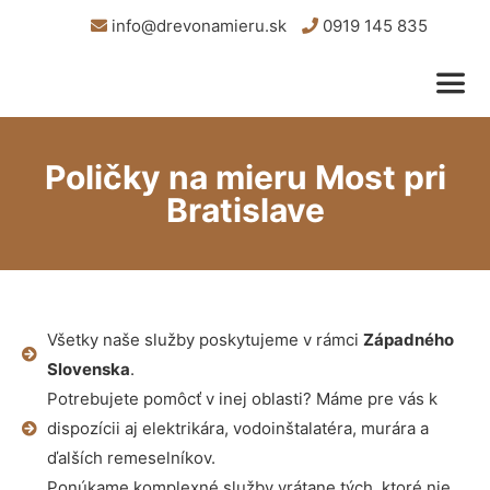
info@drevonamieru.sk
0919 145 835
Poličky na mieru Most pri
Bratislave
Všetky naše služby poskytujeme v rámci
Západného
Slovenska
.
Potrebujete pomôcť v inej oblasti? Máme pre vás k
dispozícii aj elektrikára, vodoinštalatéra, murára a
ďalších remeselníkov.
Ponúkame komplexné služby vrátane tých, ktoré nie