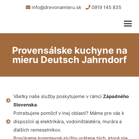
info@drevonamieru.sk
0919 145 835
Provensálske kuchyne na
mieru Deutsch Jahrndorf
Všetky naše služby poskytujeme v rámci
Západného
Slovenska
.
Potrebujete pomôcť v inej oblasti? Máme pre vás k
dispozícii aj elektrikára, vodoinštalatéra, murára a
ďalších remeselníkov.
Ponúkame komplexné služby vrátane tých, ktoré nie