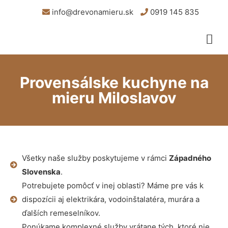
info@drevonamieru.sk
0919 145 835
Provensálske kuchyne na
mieru Miloslavov
Všetky naše služby poskytujeme v rámci
Západného
Slovenska
.
Potrebujete pomôcť v inej oblasti? Máme pre vás k
dispozícii aj elektrikára, vodoinštalatéra, murára a
ďalších remeselníkov.
Ponúkame komplexné služby vrátane tých, ktoré nie