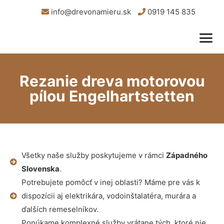
info@drevonamieru.sk
0919 145 835
Rezanie dreva motorovou
pílou Engelhartstetten
Všetky naše služby poskytujeme v rámci
Západného
Slovenska
.
Potrebujete pomôcť v inej oblasti? Máme pre vás k
dispozícii aj elektrikára, vodoinštalatéra, murára a
ďalších remeselníkov.
Ponúkame komplexné služby vrátane tých, ktoré nie