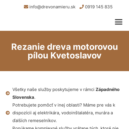
info@drevonamieru.sk
0919 145 835
Rezanie dreva motorovou
pílou Kvetoslavov
Všetky naše služby poskytujeme v rámci
Západného
Slovenska
.
Potrebujete pomôcť v inej oblasti? Máme pre vás k
dispozícii aj elektrikára, vodoinštalatéra, murára a
ďalších remeselníkov.
Ponúkame komplexné služby vrátane tých, ktoré nie