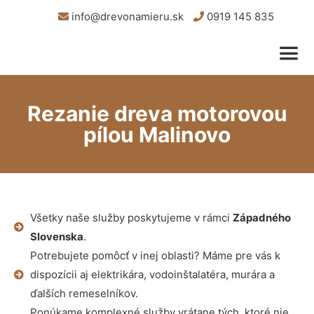
info@drevonamieru.sk
0919 145 835
Rezanie dreva motorovou
pílou Malinovo
Všetky naše služby poskytujeme v rámci
Západného
Slovenska
.
Potrebujete pomôcť v inej oblasti? Máme pre vás k
dispozícii aj elektrikára, vodoinštalatéra, murára a
ďalších remeselníkov.
Ponúkame komplexné služby vrátane tých, ktoré nie