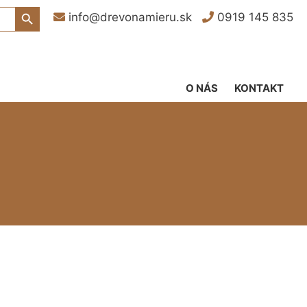
Search Button
info@drevonamieru.sk
0919 145 835
O NÁS
KONTAKT