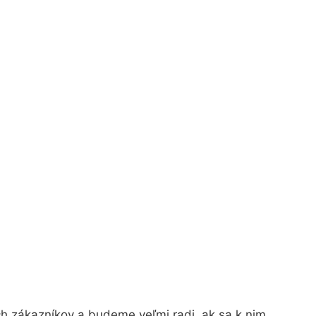
ch zákazníkov a budeme veľmi radi, ak sa k nim