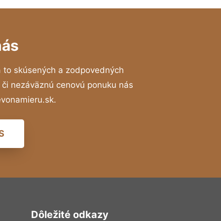
nás
a to skúsených a zodpovedných
ií či nezáväznú cenovú ponuku nás
evonamieru.sk.
S
Dôležité odkazy