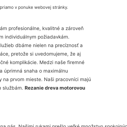
 priamo v ponuke webovej stránky.
m profesionálne, kvalitné a zároveň
im individuálnym požiadavkám.
 služieb dbáme nielen na precíznosť a
ráce, pretože si uvedomujeme, že aj
čné komplikácie. Medzi naše firemné
up a úprimná snaha o maximálnu
y na prvom mieste. Naši pracovníci majú
im službám.
Rezanie dreva motorovou
 na nás. Našimi rukami prešlo veľké množstvo spokojný