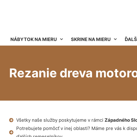
NÁBYTOK NA MIERU
SKRINE NA MIERU
ĎALŠ
Rezanie dreva motoro
Všetky naše služby poskytujeme v rámci
Západného Sl
Potrebujete pomôcť v inej oblasti? Máme pre vás k dispoz
ďalších remeselníkov.