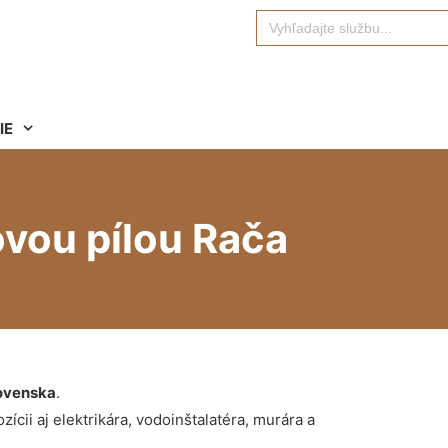
Search
for:
IE
vou pílou Rača
ovenska
.
ícii aj elektrikára, vodoinštalatéra, murára a