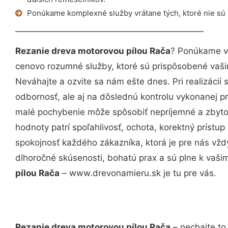
Ponúkame komplexné služby vrátane tých, ktoré nie sú
Rezanie dreva motorovou pílou Rača
? Ponúkame vá
cenovo rozumné služby, ktoré sú prispôsobené vaš
Neváhajte a ozvite sa nám ešte dnes. Pri realizácií
odbornosť, ale aj na dôslednú kontrolu vykonanej p
malé pochybenie môže spôsobiť nepríjemné a zbyto
hodnoty patrí spoľahlivosť, ochota, korektný príst
spokojnosť každého zákazníka, ktorá je pre nás vžd
dlhoročné skúsenosti, bohatú prax a sú plne k vaš
pílou Rača
– www.drevonamieru.sk je tu pre vás.
Rezanie dreva motorovou pílou Rača
– nechajte to