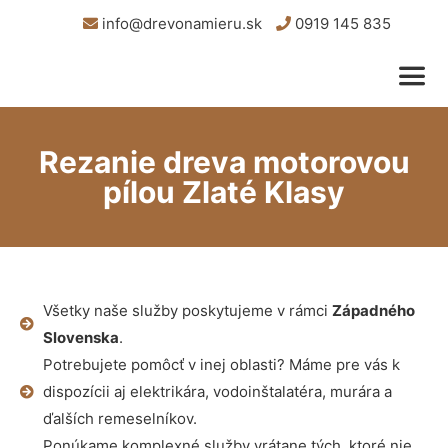
info@drevonamieru.sk
0919 145 835
Rezanie dreva motorovou
pílou Zlaté Klasy
Všetky naše služby poskytujeme v rámci
Západného
Slovenska
.
Potrebujete pomôcť v inej oblasti? Máme pre vás k
dispozícii aj elektrikára, vodoinštalatéra, murára a
ďalších remeselníkov.
Ponúkame komplexné služby vrátane tých, ktoré nie