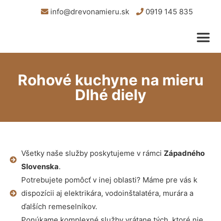
info@drevonamieru.sk
0919 145 835
Rohové kuchyne na mieru
Dlhé diely
Všetky naše služby poskytujeme v rámci
Západného
Slovenska
.
Potrebujete pomôcť v inej oblasti? Máme pre vás k
dispozícii aj elektrikára, vodoinštalatéra, murára a
ďalších remeselníkov.
Ponúkame komplexné služby vrátane tých, ktoré nie