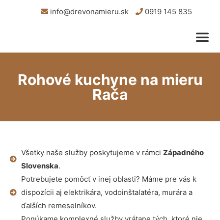
info@drevonamieru.sk
0919 145 835
Rohové kuchyne na mieru
Rača
Všetky naše služby poskytujeme v rámci
Západného
Slovenska
.
Potrebujete pomôcť v inej oblasti? Máme pre vás k
dispozícii aj elektrikára, vodoinštalatéra, murára a
ďalších remeselníkov.
Ponúkame komplexné služby vrátane tých, ktoré nie