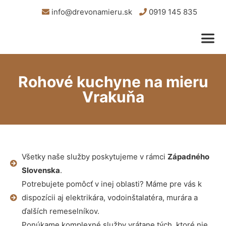
info@drevonamieru.sk
0919 145 835
Rohové kuchyne na mieru
Vrakuňa
Všetky naše služby poskytujeme v rámci
Západného
Slovenska
.
Potrebujete pomôcť v inej oblasti? Máme pre vás k
dispozícii aj elektrikára, vodoinštalatéra, murára a
ďalších remeselníkov.
Ponúkame komplexné služby vrátane tých, ktoré nie