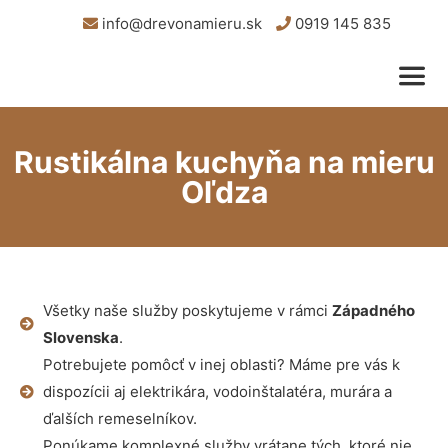
info@drevonamieru.sk
0919 145 835
Rustikálna kuchyňa na mieru
Oľdza
Všetky naše služby poskytujeme v rámci
Západného
Slovenska
.
Potrebujete pomôcť v inej oblasti? Máme pre vás k
dispozícii aj elektrikára, vodoinštalatéra, murára a
ďalších remeselníkov.
Ponúkame komplexné služby vrátane tých, ktoré nie