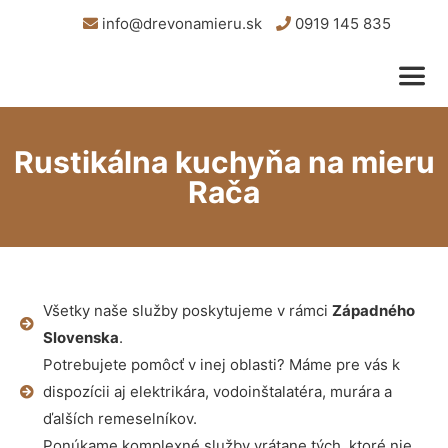
info@drevonamieru.sk
0919 145 835
Rustikálna kuchyňa na mieru
Rača
Všetky naše služby poskytujeme v rámci
Západného
Slovenska
.
Potrebujete pomôcť v inej oblasti? Máme pre vás k
dispozícii aj elektrikára, vodoinštalatéra, murára a
ďalších remeselníkov.
Ponúkame komplexné služby vrátane tých, ktoré nie