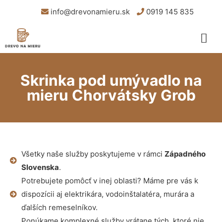
info@drevonamieru.sk
0919 145 835
Skrinka pod umývadlo na
mieru Chorvátsky Grob
Všetky naše služby poskytujeme v rámci
Západného
Slovenska
.
Potrebujete pomôcť v inej oblasti? Máme pre vás k
dispozícii aj elektrikára, vodoinštalatéra, murára a
ďalších remeselníkov.
Ponúkame komplexné služby vrátane tých, ktoré nie