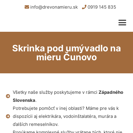
info@drevonamieru.sk
0919 145 835
Skrinka pod umývadlo na
mieru Čunovo
Všetky naše služby poskytujeme v rámci
Západného
Slovenska
.
Potrebujete pomôcť v inej oblasti? Máme pre vás k
dispozícii aj elektrikára, vodoinštalatéra, murára a
ďalších remeselníkov.
Ponúkame komplexné služby vrátane tých, ktoré nie