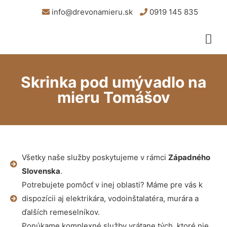
info@drevonamieru.sk
0919 145 835
Skrinka pod umývadlo na
mieru Tomášov
Všetky naše služby poskytujeme v rámci
Západného
Slovenska
.
Potrebujete pomôcť v inej oblasti? Máme pre vás k
dispozícii aj elektrikára, vodoinštalatéra, murára a
ďalších remeselníkov.
Ponúkame komplexné služby vrátane tých, ktoré nie