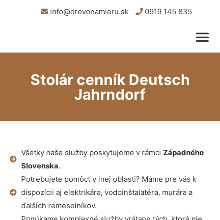
info@drevonamieru.sk
0919 145 835
Stolár cenník Deutsch
Jahrndorf
Všetky naše služby poskytujeme v rámci
Západného
Slovenska
.
Potrebujete pomôcť v inej oblasti? Máme pre vás k
dispozícii aj elektrikára, vodoinštalatéra, murára a
ďalších remeselníkov.
Ponúkame komplexné služby vrátane tých, ktoré nie