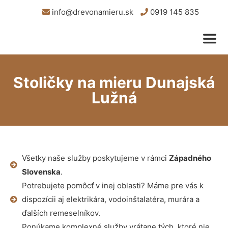
info@drevonamieru.sk
0919 145 835
Stoličky na mieru Dunajská
Lužná
Všetky naše služby poskytujeme v rámci
Západného
Slovenska
.
Potrebujete pomôcť v inej oblasti? Máme pre vás k
dispozícii aj elektrikára, vodoinštalatéra, murára a
ďalších remeselníkov.
Ponúkame komplexné služby vrátane tých, ktoré nie