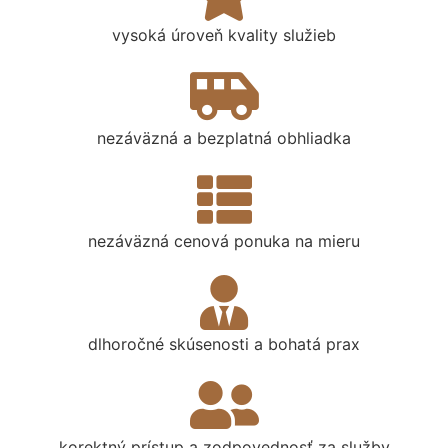
vysoká úroveň kvality služieb
nezáväzná a bezplatná obhliadka
nezáväzná cenová ponuka na mieru
dlhoročné skúsenosti a bohatá prax
korektný prístup a zodpovednosť za služby