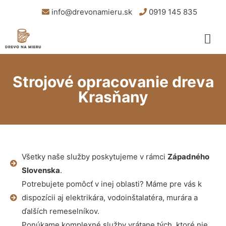
info@drevonamieru.sk
0919 145 835
Strojové opracovanie dreva
Krasňany
Všetky naše služby poskytujeme v rámci
Západného
Slovenska
.
Potrebujete pomôcť v inej oblasti? Máme pre vás k
dispozícii aj elektrikára, vodoinštalatéra, murára a
ďalších remeselníkov.
Ponúkame komplexné služby vrátane tých, ktoré nie