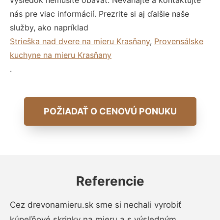
výsledok nemusíte obávať. Neváhajte a kontaktujte
nás pre viac informácií. Prezrite si aj ďalšie naše
služby, ako napríklad
Strieška nad dvere na mieru Krasňany
,
Provensálske
kuchyne na mieru Krasňany
.
POŽIADAŤ O CENOVÚ PONUKU
Referencie
Cez drevonamieru.sk sme si nechali vyrobiť
kúpeľňové skrinky na mieru a s výsledným