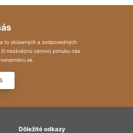
nás
a to skúsených a zodpovedných
ií či nezáväznú cenovú ponuku nás
evonamieru.sk.
S
Dôležité odkazy