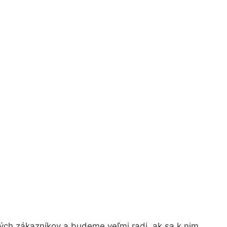
ých zákazníkov a budeme veľmi radi, ak sa k nim