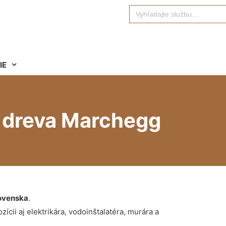
Search
for:
IE
e dreva Marchegg
ovenska
.
ícii aj elektrikára, vodoinštalatéra, murára a