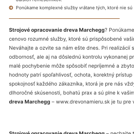
Ponúkame komplexné služby vrátane tých, ktoré nie sú
Strojové opracovanie dreva Marchegg
? Ponúkame 
cenovo rozumné služby, ktoré sú prispôsobené vaš
Neváhajte a ozvite sa nám ešte dnes. Pri realizácií
odbornosť, ale aj na dôslednú kontrolu vykonanej p
malé pochybenie môže spôsobiť nepríjemné a zbyto
hodnoty patrí spoľahlivosť, ochota, korektný príst
spokojnosť každého zákazníka, ktorá je pre nás vžd
dlhoročné skúsenosti, bohatú prax a sú plne k vaš
dreva Marchegg
– www.drevonamieru.sk je tu pre 
Strojové opracovanie dreva Marchegg
– nechajte 