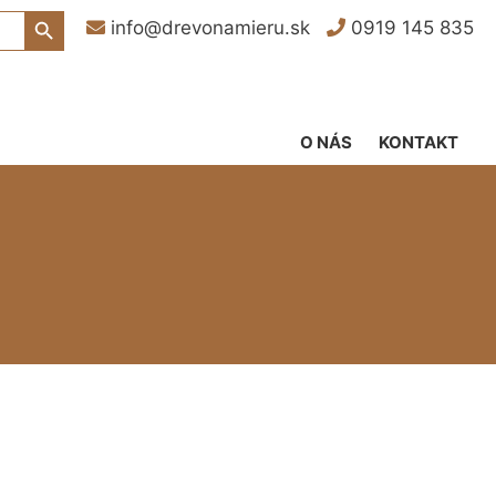
Search Button
info@drevonamieru.sk
0919 145 835
O NÁS
KONTAKT