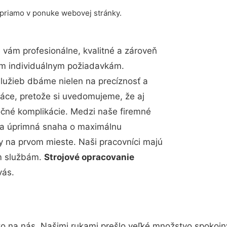
 priamo v ponuke webovej stránky.
vám profesionálne, kvalitné a zároveň
im individuálnym požiadavkám.
 služieb dbáme nielen na precíznosť a
ráce, pretože si uvedomujeme, že aj
čné komplikácie. Medzi naše firemné
up a úprimná snaha o maximálnu
y na prvom mieste. Naši pracovníci majú
im službám.
Strojové opracovanie
vás.
to na nás. Našimi rukami prešlo veľké množstvo spokojn