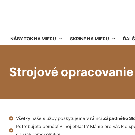
NÁBYTOK NA MIERU
SKRINE NA MIERU
ĎALŠ
Strojové opracovani
Všetky naše služby poskytujeme v rámci
Západného Sl
Potrebujete pomôcť v inej oblasti? Máme pre vás k dispoz
ďalších remeselníkov.