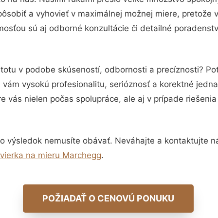
pôsobiť a vyhovieť v maximálnej možnej miere, pretože 
osťou sú aj odborné konzultácie či detailné poradenstv
stotu v podobe skúseností, odbornosti a precíznosti? Po
vám vysokú profesionalitu, serióznosť a korektné jedn
e vás nielen počas spolupráce, ale aj v prípade riešeni
o výsledok nemusíte obávať. Neváhajte a kontaktujte nás 
vierka na mieru Marchegg
.
POŽIADAŤ O CENOVÚ PONUKU