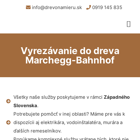
info@drevonamieru.sk
0919 145 835
Vyrezávanie do dreva
Marchegg-Bahnhof
Všetky naše služby poskytujeme v rámci
Západného
Slovenska
.
Potrebujete pomôcť v inej oblasti? Máme pre vás k
dispozícii aj elektrikára, vodoinštalatéra, murára a
ďalších remeselníkov.
Ponúkame komplexné služby vrátane tých, ktoré nie