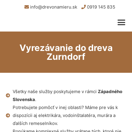
info@drevonamieru.sk
0919 145 835
Vyrezávanie do dreva
Zurndorf
Všetky naše služby poskytujeme v rámci
Západného
Slovenska
.
Potrebujete pomôcť v inej oblasti? Máme pre vás k
dispozícii aj elektrikára, vodoinštalatéra, murára a
ďalších remeselníkov.
Ponúkame komplexné služby vrátane tých, ktoré nie