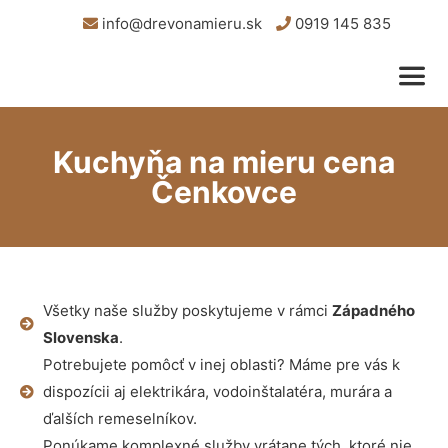
info@drevonamieru.sk
0919 145 835
Kuchyňa na mieru cena
Čenkovce
Všetky naše služby poskytujeme v rámci
Západného
Slovenska
.
Potrebujete pomôcť v inej oblasti? Máme pre vás k
dispozícii aj elektrikára, vodoinštalatéra, murára a
ďalších remeselníkov.
Ponúkame komplexné služby vrátane tých, ktoré nie