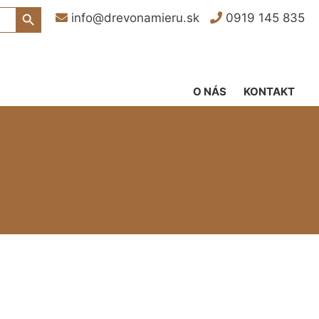
Search Button
info@drevonamieru.sk
0919 145 835
O NÁS
KONTAKT