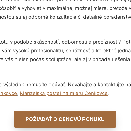
pôsobiť a vyhovieť v maximálnej možnej miere, pretože 
osťou sú aj odborné konzultácie či detailné poradenstvo
totu v podobe skúseností, odbornosti a precíznosti? Po
vám vysokú profesionalitu, serióznosť a korektné jedn
e vás nielen počas spolupráce, ale aj v prípade riešeni
o výsledok nemusíte obávať. Neváhajte a kontaktujte nás 
enkovce
,
Manželská posteľ na mieru Čenkovce
.
POŽIADAŤ O CENOVÚ PONUKU