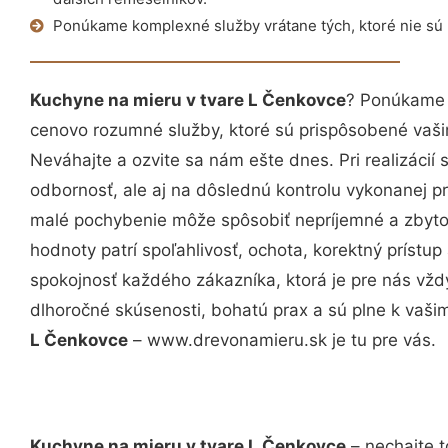
Ponúkame komplexné služby vrátane tých, ktoré nie sú
Kuchyne na mieru v tvare L Čenkovce
? Ponúkame v
cenovo rozumné služby, ktoré sú prispôsobené vaš
Neváhajte a ozvite sa nám ešte dnes. Pri realizácií
odbornosť, ale aj na dôslednú kontrolu vykonanej p
malé pochybenie môže spôsobiť nepríjemné a zbyto
hodnoty patrí spoľahlivosť, ochota, korektný príst
spokojnosť každého zákazníka, ktorá je pre nás vžd
dlhoročné skúsenosti, bohatú prax a sú plne k vaš
L Čenkovce
– www.drevonamieru.sk je tu pre vás.
Kuchyne na mieru v tvare L Čenkovce
– nechajte t