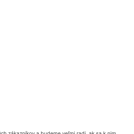
ých zákazníkov a budeme veľmi radi, ak sa k nim