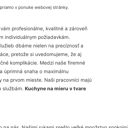
 priamo v ponuke webovej stránky.
ám profesionálne, kvalitné a zároveň
im individuálnym požiadavkám.
 služieb dbáme nielen na precíznosť a
ráce, pretože si uvedomujeme, že aj
čné komplikácie. Medzi naše firemné
up a úprimná snaha o maximálnu
y na prvom mieste. Naši pracovníci majú
im službám.
Kuchyne na mieru v tvare
o na nás. Našimi rukami prešlo veľké množstvo spokojn