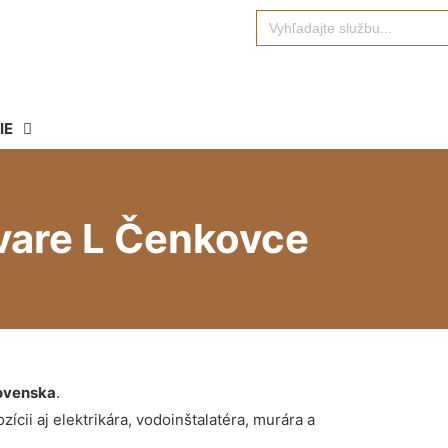
Search
for:
IE
vare L Čenkovce
ovenska
.
ícii aj elektrikára, vodoinštalatéra, murára a