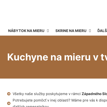
NÁBYTOK NA MIERU
SKRINE NA MIERU
ĎALŠ
Kuchyne na mieru v t
Všetky naše služby poskytujeme v rámci
Západného Sl
Potrebujete pomôcť v inej oblasti? Máme pre vás k dispoz
ďalších remeselníkov.