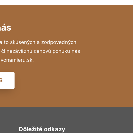
nás
a to skúsených a zodpovedných
ií či nezáväznú cenovú ponuku nás
evonamieru.sk.
S
Dôležité odkazy