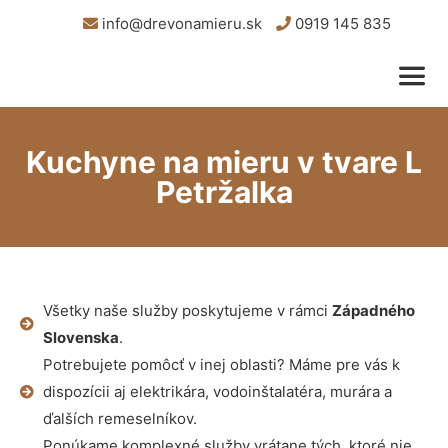
info@drevonamieru.sk
0919 145 835
Kuchyne na mieru v tvare L
Petržalka
Všetky naše služby poskytujeme v rámci
Západného
Slovenska
.
Potrebujete pomôcť v inej oblasti? Máme pre vás k
dispozícii aj elektrikára, vodoinštalatéra, murára a
ďalších remeselníkov.
Ponúkame komplexné služby vrátane tých, ktoré nie