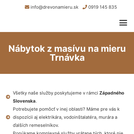
info@drevonamieru.sk
0919 145 835
Nábytok z masívu na mieru
Trnávka
Všetky naše služby poskytujeme v rámci
Západného
Slovenska
.
Potrebujete pomôcť v inej oblasti? Máme pre vás k
dispozícii aj elektrikára, vodoinštalatéra, murára a
ďalších remeselníkov.
Ponúkame komplexné služby vrátane tých, ktoré nie