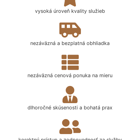
vysoká úroveň kvality služieb
nezáväzná a bezplatná obhliadka
nezáväzná cenová ponuka na mieru
dlhoročné skúsenosti a bohatá prax
korektný prístup a zodpovednosť za služby