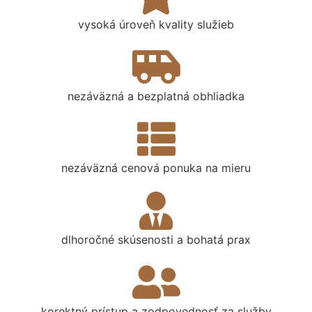
vysoká úroveň kvality služieb
nezáväzná a bezplatná obhliadka
nezáväzná cenová ponuka na mieru
dlhoročné skúsenosti a bohatá prax
korektný prístup a zodpovednosť za služby