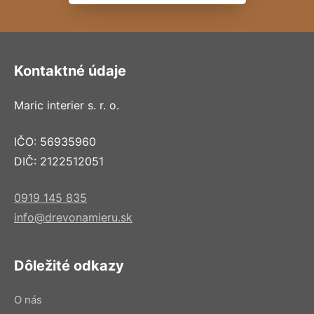
Kontaktné údaje
Maric interier s. r. o.
IČO: 56935960
DIČ: 2122512051
0919 145 835
info@drevonamieru.sk
Dôležité odkazy
O nás