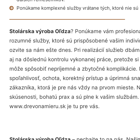
Ponúkame komplexné služby vrátane tých, ktoré nie sú
Stolárska výroba Oľdza
? Ponúkame vám profesioná
rozumné služby, ktoré sú prispôsobené vašim indi
ozvite sa nám ešte dnes. Pri realizácií služieb dbám
aj na dôslednú kontrolu vykonanej práce, pretože 
môže spôsobiť nepríjemné a zbytočné komplikácie. 
spoľahlivosť, ochota, korektný prístup a úprimná 
zákazníka, ktorá je pre nás vždy na prvom mieste. 
skúsenosti, bohatú prax a sú plne k vašim službám
www.drevonamieru.sk je tu pre vás.
Stolárska výroba Oľdza
– nechajte to na nás. Naši