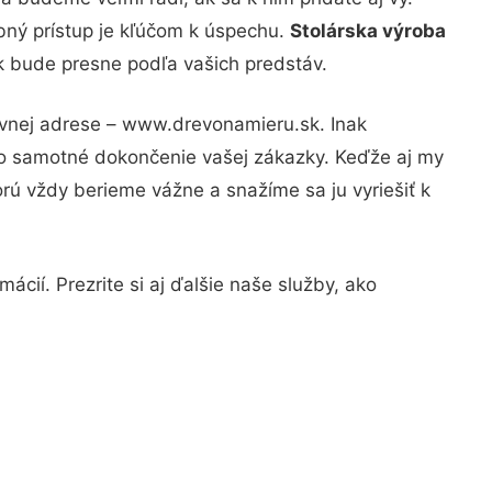
bný prístup je kľúčom k úspechu.
Stolárska výroba
ok bude presne podľa vašich predstáv.
ávnej adrese – www.drevonamieru.sk. Inak
po samotné dokončenie vašej zákazky. Keďže aj my
orú vždy berieme vážne a snažíme sa ju vyriešiť k
ácií. Prezrite si aj ďalšie naše služby, ako