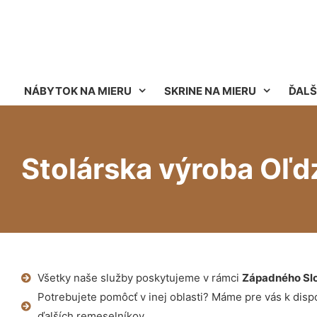
NÁBYTOK NA MIERU
SKRINE NA MIERU
ĎALŠ
Stolárska výroba Oľd
Všetky naše služby poskytujeme v rámci
Západného Sl
Potrebujete pomôcť v inej oblasti? Máme pre vás k dispoz
ďalších remeselníkov.