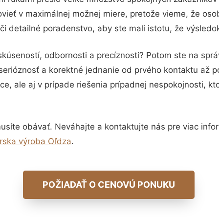
vieť v maximálnej možnej miere, pretože vieme, že oso
i detailné poradenstvo, aby ste mali istotu, že výsled
skúseností, odbornosti a precíznosti? Potom ste na spr
serióznosť a korektné jednanie od prvého kontaktu až 
e, ale aj v prípade riešenia prípadnej nespokojnosti, kt
síte obávať. Neváhajte a kontaktujte nás pre viac inform
árska výroba Oľdza
.
POŽIADAŤ O CENOVÚ PONUKU