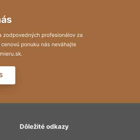
nás
a zodpovedných profesionálov za
ú cenovú ponuku nás neváhajte
mieru.sk.
S
Dôležité odkazy