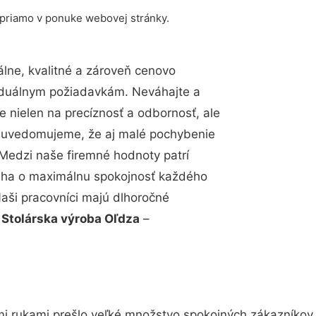
 priamo v ponuke webovej stránky.
lne, kvalitné a zároveň cenovo
viduálnym požiadavkám. Neváhajte a
e nielen na precíznosť a odbornosť, ale
si uvedomujeme, že aj malé pochybenie
Medzi naše firemné hodnoty patrí
snaha o maximálnu spokojnosť každého
Naši pracovníci majú dlhoročné
.
Stolárska výroba Oľdza
–
mi rukami prešlo veľké množstvo spokojných zákazníkov a