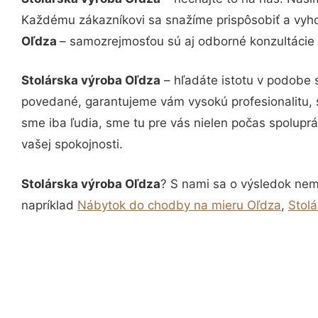
Každému zákazníkovi sa snažíme prispôsobiť a vyho
Oľdza
– samozrejmosťou sú aj odborné konzultácie č
Stolárska výroba Oľdza
– hľadáte istotu v podobe 
povedané, garantujeme vám vysokú profesionalitu, 
sme iba ľudia, sme tu pre vás nielen počas spoluprác
vašej spokojnosti.
Stolárska výroba Oľdza
? S nami sa o výsledok nemu
napríklad
Nábytok do chodby na mieru Oľdza
,
Stol