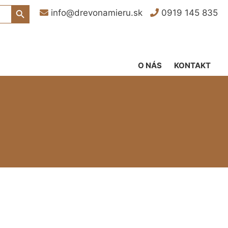
Search Button
info@drevonamieru.sk
0919 145 835
O NÁS
KONTAKT