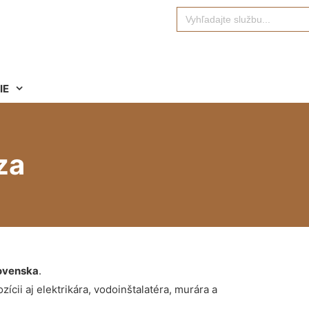
Search
for:
IE
za
ovenska
.
ícii aj elektrikára, vodoinštalatéra, murára a